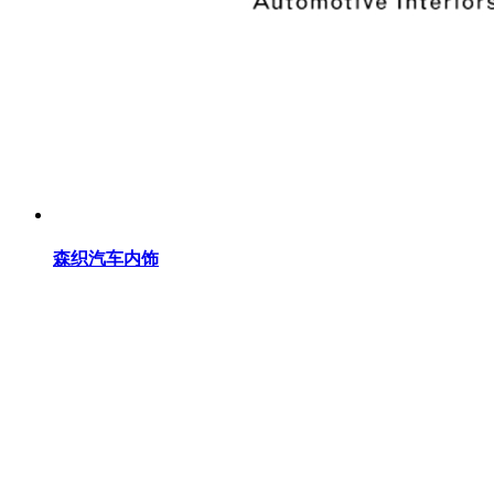
森织汽车内饰