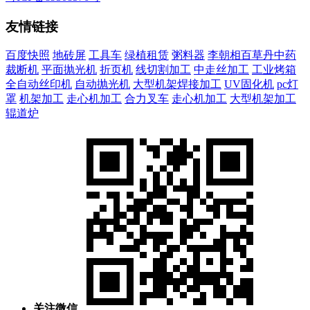
友情链接
百度快照
地砖屏
工具车
绿植租赁
粥料器
李朝相百草丹中药
裁断机
平面抛光机
折页机
线切割加工
中走丝加工
工业烤箱
全自动丝印机
自动抛光机
大型机架焊接加工
UV固化机
pc灯
罩
机架加工
走心机加工
合力叉车
走心机加工
大型机架加工
辊道炉
关注微信