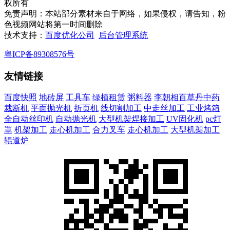
权所有
免责声明：本站部分素材来自于网络，如果侵权，请告知，粉
色视频网站将第一时间删除
技术支持：
百度优化公司
后台管理系统
粤ICP备89308576号
友情链接
百度快照
地砖屏
工具车
绿植租赁
粥料器
李朝相百草丹中药
裁断机
平面抛光机
折页机
线切割加工
中走丝加工
工业烤箱
全自动丝印机
自动抛光机
大型机架焊接加工
UV固化机
pc灯
罩
机架加工
走心机加工
合力叉车
走心机加工
大型机架加工
辊道炉