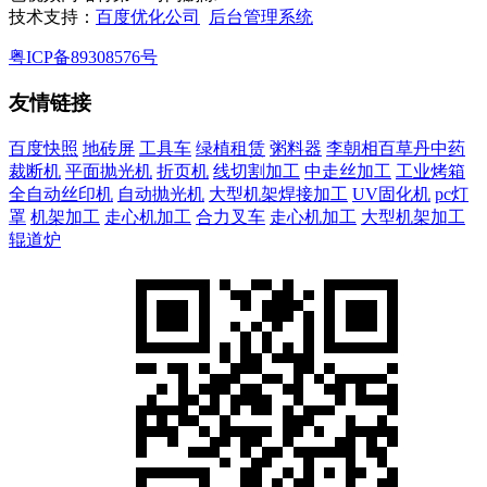
技术支持：
百度优化公司
后台管理系统
粤ICP备89308576号
友情链接
百度快照
地砖屏
工具车
绿植租赁
粥料器
李朝相百草丹中药
裁断机
平面抛光机
折页机
线切割加工
中走丝加工
工业烤箱
全自动丝印机
自动抛光机
大型机架焊接加工
UV固化机
pc灯
罩
机架加工
走心机加工
合力叉车
走心机加工
大型机架加工
辊道炉