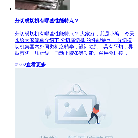
分切横切机有哪些性能特点？
分切横切机有哪些性能特点？ 大家好，我是小编，今天
来给大家简单介绍下 分切横切机 的性能特点。 分切横
切机集国内外同类机之精华，设计独到。具有平切，异
型剪切、压虚线、自动上胶条等功能。采用微机控...
09-02
查看更多