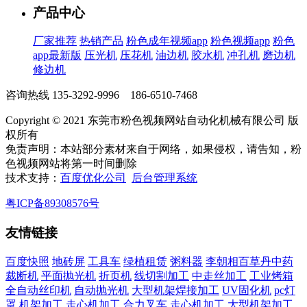
产品中心
厂家推荐
热销产品
粉色成年视频app
粉色视频app
粉色
app最新版
压光机
压花机
油边机
胶水机
冲孔机
磨边机
修边机
咨询热线
135-3292-9996 186-6510-7468
Copyright © 2021 东莞市粉色视频网站自动化机械有限公司 版
权所有
免责声明：本站部分素材来自于网络，如果侵权，请告知，粉
色视频网站将第一时间删除
技术支持：
百度优化公司
后台管理系统
粤ICP备89308576号
友情链接
百度快照
地砖屏
工具车
绿植租赁
粥料器
李朝相百草丹中药
裁断机
平面抛光机
折页机
线切割加工
中走丝加工
工业烤箱
全自动丝印机
自动抛光机
大型机架焊接加工
UV固化机
pc灯
罩
机架加工
走心机加工
合力叉车
走心机加工
大型机架加工